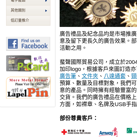
電子產品
其他類別
低訂量推介
廣告禮品及紀念品均是市場推廣
意及留下更長久的廣告效果。部
活動之用。
蜚聲國際貿易公司，成立於20
加印logo，根據客戶來圖訂造
廣告筆
、
文件夾
、
八達通套
、
頸
預算、數量及目標對象，我們可
意的產品。同時擁有經驗豐富的
交貨。我們的廣告禮品在價格上
方面，如襟章、名牌及USB手
部份尊貴客戶：