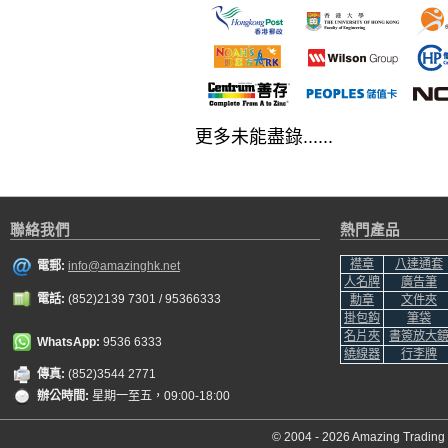
更多未能盡錄......
聯絡我們
熱門產品
襟章
八達通套
電郵:
info@amazinghk.net
人名牌
廣告筆
電話:
(852)2139 7301 / 95366333
勳章
文件夾
掛包鈎
筆袋
名片夾
書簽放大
WhatsApp:
9536 6333
繞線器
行李牌
傳真:
(852)3544 2771
辦公時間:
星期一至五，09:00-18:00
© 2004 - 2026 Amazing Trading C